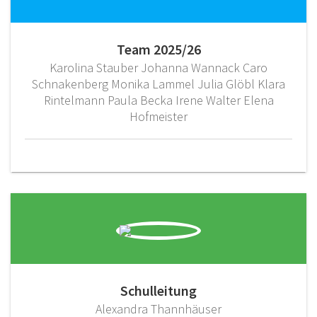
Team 2025/26
Karolina Stauber Johanna Wannack Caro
Schnakenberg Monika Lammel Julia Glöbl Klara
Rintelmann Paula Becka Irene Walter Elena
Hofmeister
Schulleitung
Alexandra Thannhäuser