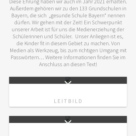
Diese Ehrung haben wir auch im Jahr 2021 erhalten.
Außerdem gehören wir zu den 133 Grundschulen in
Bayern, die sich „gesunde Schule Bayern“ nennen
dürfen. Wir gehen mit der Zeit! Ein Schwerpunkt
unserer Arbeit ist für uns die Medienerziehung der
Schülerinnen und Schüler. Unser Anliegen ist es,
die Kinder fit in diesem Gebiet zu machen. Von
Medien als Werkzeug, bis zum richtigen Umgang mit
Passwörtern… Weitere Informationen finden Sie im
Anschluss an diesen Text!
LEITBILD